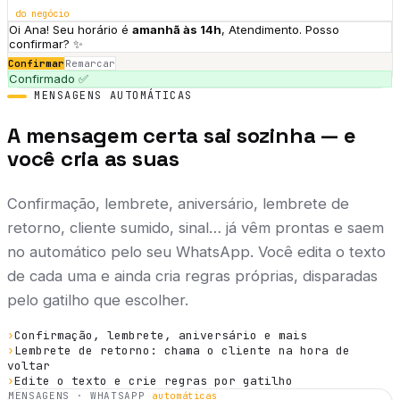
do negócio
Oi
Ana
! Seu horário é
amanhã às
14h
,
Atendimento
. Posso
confirmar?
✨
Confirmar
Remarcar
Confirmado ✅
MENSAGENS AUTOMÁTICAS
A mensagem certa sai sozinha — e
você cria as suas
Confirmação, lembrete, aniversário, lembrete de
retorno, cliente sumido, sinal… já vêm prontas e saem
no automático pelo seu WhatsApp. Você edita o texto
de cada uma e ainda cria regras próprias, disparadas
pelo gatilho que escolher.
›
Confirmação, lembrete, aniversário e mais
›
Lembrete de retorno: chama o cliente na hora de
voltar
›
Edite o texto e crie regras por gatilho
MENSAGENS · WHATSAPP
automáticas