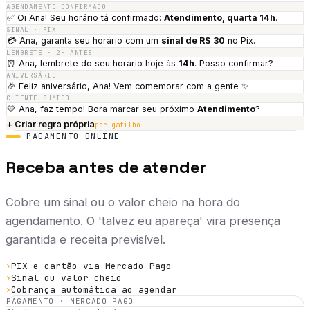
AGENDAMENTO CONFIRMADO
✅ Oi
Ana
! Seu horário tá confirmado:
Atendimento
, quarta 14h
.
SINAL · PIX
💳
Ana
, garanta seu horário com um
sinal de R$ 30
no Pix.
LEMBRETE · 2H ANTES
⏰
Ana
, lembrete do seu horário hoje às
14h
. Posso confirmar?
ANIVERSÁRIO
🎉 Feliz aniversário,
Ana
! Vem comemorar com a gente
✨
CLIENTE SUMIDO
💛
Ana
, faz tempo! Bora marcar seu próximo
Atendimento
?
+ Criar regra própria
por gatilho
PAGAMENTO ONLINE
Receba antes de atender
Cobre um sinal ou o valor cheio na hora do
agendamento. O 'talvez eu apareça' vira presença
garantida e receita previsível.
›
PIX e cartão via Mercado Pago
›
Sinal ou valor cheio
›
Cobrança automática ao agendar
PAGAMENTO · MERCADO PAGO