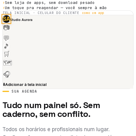
›
Sem loja de apps, sem download pesado
›
Um toque pra reagendar — você sempre à mão
TELA INICIAL · CELULAR DO CLIENTE
como um app
SA
Studio Aurora
📷
💬
🎵
🛒
🗺️
🎧
⬇️
Adicionar à tela inicial
SUA AGENDA
Tudo num
painel só.
Sem
caderno, sem conflito.
Todos os horários e profissionais num lugar.