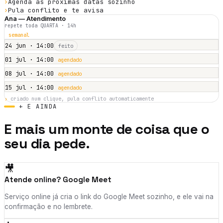
›
Agenda as próximas datas sozinho
›
Pula conflito e te avisa
Ana — Atendimento
repete toda QUARTA · 14h
semanal
24 jun
· 14:00
feito
01 jul
· 14:00
agendado
08 jul
· 14:00
agendado
15 jul
· 14:00
agendado
›
criado num clique, pula conflito automaticamente
+ E AINDA
E mais um monte de coisa que o
seu dia pede.
🎥
Atende online? Google Meet
Serviço online já cria o link do Google Meet sozinho, e ele vai na
confirmação e no lembrete.