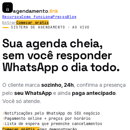
agendamento
.link
Recursos
Como funciona
Preços
Blog
Entrar
Começar
grátis
SISTEMA DE AGENDAMENTO · AO VIVO
Sua agenda cheia,
sem você responder
WhatsApp o dia todo.
O cliente marca
sozinho, 24h
, confirma a presença
pelo
seu WhatsApp
e ainda
paga antecipado
.
Você só atende.
›
Notificações pelo WhatsApp do SEU negócio
›
Pagamento online + preços por horário
›
Lista de espera que preenche cancelamentos
Começar grátis →
Ver demonstração