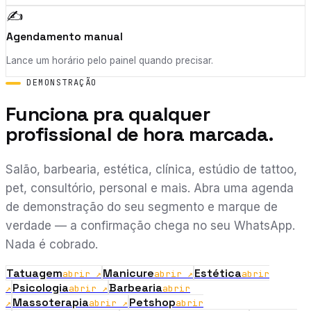
✍️
Agendamento manual
Lance um horário pelo painel quando precisar.
DEMONSTRAÇÃO
Funciona pra qualquer
profissional de hora marcada.
Salão, barbearia, estética, clínica, estúdio de tattoo,
pet, consultório, personal e mais. Abra uma agenda
de demonstração do seu segmento e marque de
verdade — a confirmação chega no seu WhatsApp.
Nada é cobrado.
Tatuagem
Manicure
Estética
abrir ↗
abrir ↗
abrir
Psicologia
Barbearia
↗
abrir ↗
abrir
Massoterapia
Petshop
↗
abrir ↗
abrir