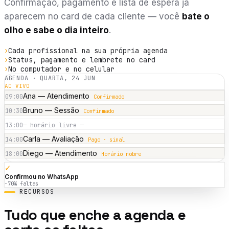
Confirmação, pagamento e lista de espera já
aparecem no card de cada cliente — você
bate o
olho e sabe o dia inteiro
.
›
Cada profissional na sua própria agenda
›
Status, pagamento e lembrete no card
›
No computador e no celular
AGENDA · QUARTA, 24 JUN
AO VIVO
Ana — Atendimento
09:00
Confirmado
Bruno — Sessão
10:30
Confirmado
13:00
— horário livre —
Carla — Avaliação
14:00
Pago · sinal
Diego — Atendimento
18:00
Horário nobre
✓
Confirmou no WhatsApp
−70% faltas
RECURSOS
Tudo que enche a agenda e