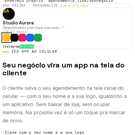
›
Endereço próprio: agendamento.link/seunegocio
SUA PÁGINA · PERSONALIZE
com a sua cara
SA
Studio Aurora
“
Atendimento com hora marcada ✨
”
COR DA MARCA
Instagram
WhatsApp
SEU APP NO CELULAR
Seu negócio vira um app na tela do
cliente
O cliente salva o seu agendamento na tela inicial do
celular — com o seu nome e a sua logo, igualzinho a
um aplicativo. Sem baixar de loja, sem ocupar
memória. Na próxima vez é só um toque pra marcar
de novo.
›
Ícone com o seu nome e a sua logo