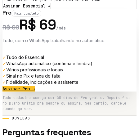
Assinar Essencial
→
Pro
Mais completo
R$
69
R$
99
/mês
Tudo, com o WhatsApp trabalhando no automático.
✓
Tudo do Essencial
✓
WhatsApp automático (confirma e lembra)
✓
Vários profissionais e locais
✓
Sinal no Pix e taxa de falta
✓
Fidelidade, indicações e assistente
Assinar Pro
→
Todo cadastro começa com 30 dias de Pro grátis. Depois fica
no plano Grátis pra sempre ou assina. Sem cartão, cancele
quando quiser.
DÚVIDAS
Perguntas frequentes