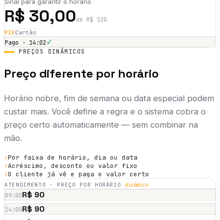
Sinal para garantir o horário
R$ 30,00
de R$ 120
PIX
Cartão
✓
Pago · 14:02
PREÇOS DINÂMICOS
Preço diferente por horário
Horário nobre, fim de semana ou data especial podem
custar mais. Você define a regra e o sistema cobra o
preço certo automaticamente — sem combinar na
mão.
›
Por faixa de horário, dia ou data
›
Acréscimo, desconto ou valor fixo
›
O cliente já vê e paga o valor certo
ATENDIMENTO · PREÇO POR HORÁRIO
dinâmico
R$ 90
09:00
R$ 90
14:00