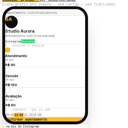
plano grátis pra sempre · sem cartão · sem fidelidade
agendamento.link/
studioaurora
🔒
SA
Studio Aurora
Atendimento com hora marcada
Instagram
WhatsApp
1 · ESCOLHA O SERVIÇO
Atendimento
60 min
R$ 90
Sessão
45 min
R$ 120
Avaliação
30 min
R$ 60
2 · HORÁRIO · QUA 24 JUN
09:00
14:00
15:30
18:00
Confirmar agendamento
★
na bio do Instagram