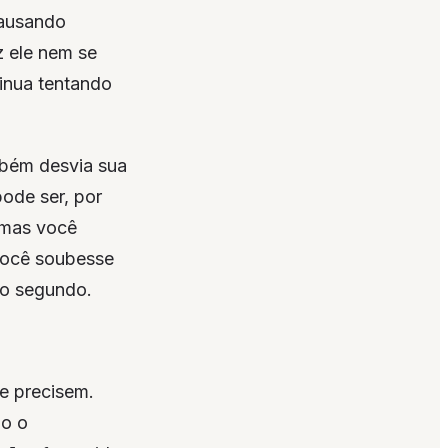
causando
 ele nem se
inua tentando
mbém desvia sua
ode ser, por
 mas você
você soubesse
 o segundo.
ue precisem.
mo o