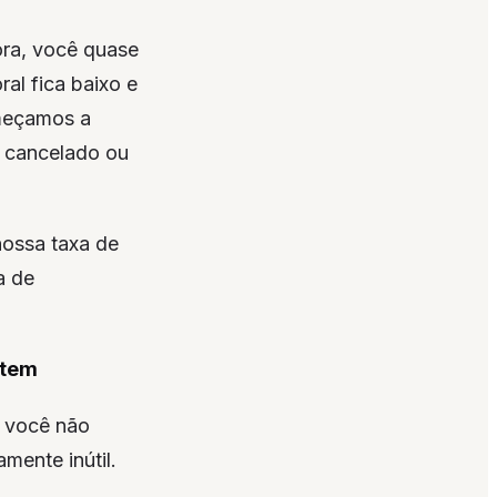
ora, você quase
al fica baixo e
omeçamos a
e cancelado ou
nossa taxa de
a de
ltem
e você não
mente inútil.