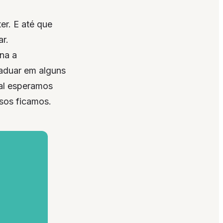
er. E até que
r.
na a
aduar em alguns
ual esperamos
sos ficamos.