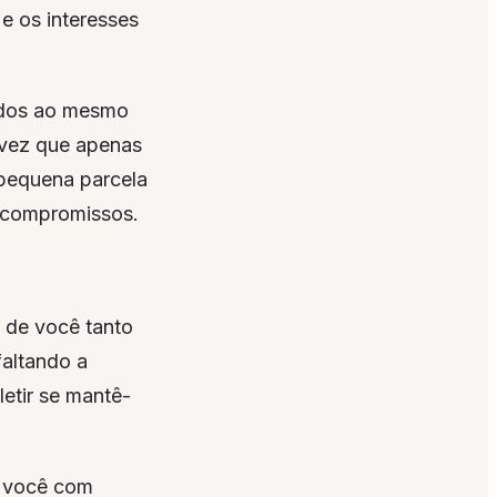
 os interesses
tados ao mesmo
 vez que apenas
pequena parcela
s compromissos.
 de você tanto
faltando a
etir se mantê-
o você com