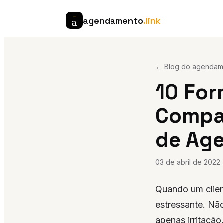
agendamento
.link
← Blog do agendame
10 For
Compa
de Ag
03 de abril de 2022
Quando um clien
estressante. Nã
apenas irritação